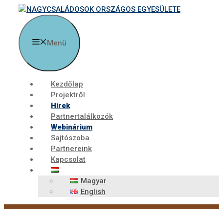
Kilépés
a
tartalomba
Menü
Kezdőlap
Projektről
Hírek
Partnertalálkozók
Webinárium
Sajtószoba
Partnereink
Kapcsolat
Magyar
English