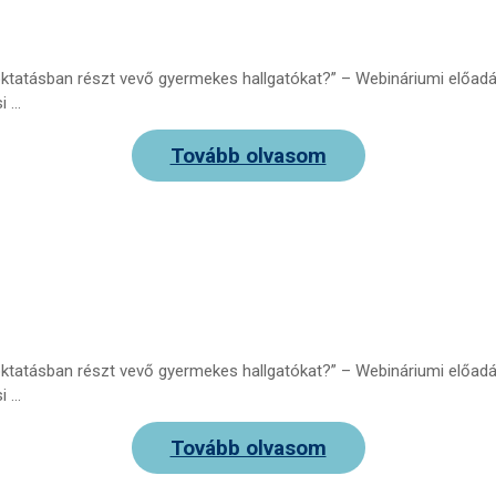
tatásban részt vevő gyermekes hallgatókat?” – Webináriumi előadás
i …
Tovább olvasom
tatásban részt vevő gyermekes hallgatókat?” – Webináriumi előadá
i …
Tovább olvasom