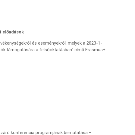
i előadások
tevékenységekről és eseményekről, melyek a 2023-1-
atók támogatására a felsőoktatásban” című Erasmus+
ktzáró konferencia programjának bemutatása –