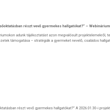
sőoktatásban részt vevő gyermekes hallgatókat?” – Webinárium
áriumokon adunk tájékoztatást azon megvalósult projektelemekről, 
etek támogatása – stratégiák a gyermeket nevelő, családos hallg
tatásban részt vevő gyermekes hallgatókat?” A 2026.01.30-i proje