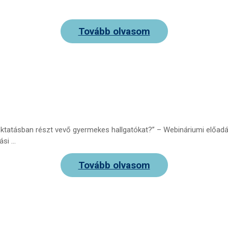
Tovább olvasom
tatásban részt vevő gyermekes hallgatókat?” – Webináriumi előadá
ási …
Tovább olvasom